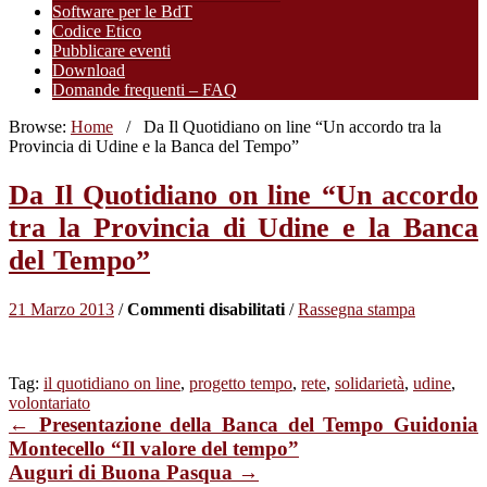
Software per le BdT
Codice Etico
Pubblicare eventi
Download
Domande frequenti – FAQ
Browse:
Home
/
Da Il Quotidiano on line “Un accordo tra la
Provincia di Udine e la Banca del Tempo”
Da Il Quotidiano on line “Un accordo
tra la Provincia di Udine e la Banca
del Tempo”
su
21 Marzo 2013
/
Commenti disabilitati
/
Rassegna stampa
Da
Il
Quotidiano
Tag:
il quotidiano on line
,
progetto tempo
,
rete
,
solidarietà
,
udine
,
on
volontariato
line
← Presentazione della Banca del Tempo Guidonia
“Un
accordo
Montecello “Il valore del tempo”
tra
Auguri di Buona Pasqua →
la