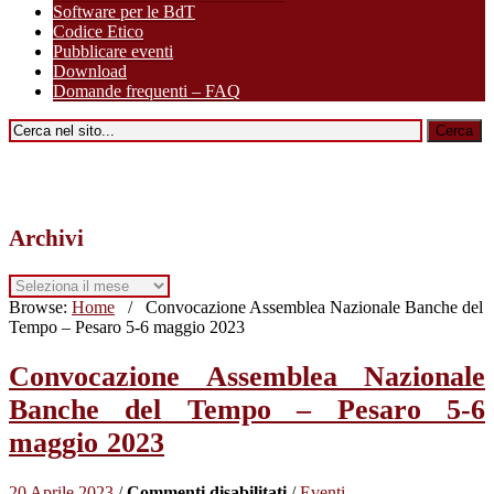
Software per le BdT
Codice Etico
Pubblicare eventi
Download
Domande frequenti – FAQ
Archivi
Archivi
Browse:
Home
/
Convocazione Assemblea Nazionale Banche del
Tempo – Pesaro 5-6 maggio 2023
Convocazione Assemblea Nazionale
Banche del Tempo – Pesaro 5-6
maggio 2023
su
20 Aprile 2023
/
Commenti disabilitati
/
Eventi