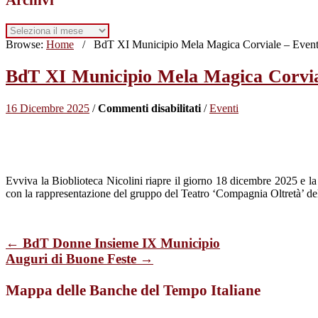
Archivi
Browse:
Home
/
BdT XI Municipio Mela Magica Corviale – Even
BdT XI Municipio Mela Magica Corvia
su
16 Dicembre 2025
/
Commenti disabilitati
/
Eventi
BdT
XI
Municipio
Mela
Magica
Evviva la Bioblioteca Nicolini riapre il giorno 18 dicembre 2025 e
Corviale
con la rappresentazione del gruppo del Teatro ‘Compagnia Oltretà’ d
–
Evento
22
dicembre
← BdT Donne Insieme IX Municipio
2025
Auguri di Buone Feste →
Mappa delle Banche del Tempo Italiane