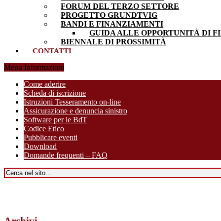
FORUM DEL TERZO SETTORE
PROGETTO GRUNDTVIG
BANDI E FINANZIAMENTI
GUIDA ALLE OPPORTUNITÀ DI F
BIENNALE DI PROSSIMITÀ
CONTATTI
Menu Informazioni
Come aderire
Scheda di iscrizione
Istruzioni Tesseramento on-line
Assicurazione e denuncia sinistro
Software per le BdT
Codice Etico
Pubblicare eventi
Download
Domande frequenti – FAQ
Archivi