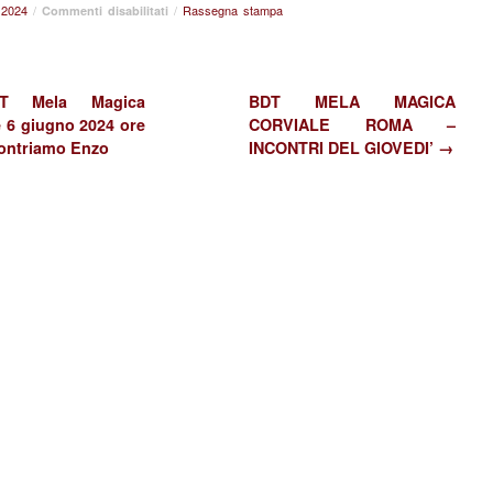
 2024
/
su
/
Rassegna stampa
Commenti disabilitati
BDT
INSIEME
E’
MEGLIO
 Mela Magica
BDT MELA MAGICA
ALI’
e 6 giugno 2024 ore
CORVIALE ROMA –
TERME
contriamo Enzo
INCONTRI DEL GIOVEDI’ →
FESTA
–
CONVEGNO
DI
INIZIO
ESTATE