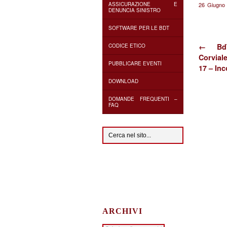
ASSICURAZIONE E
26 Giugno
DENUNCIA SINISTRO
SOFTWARE PER LE BDT
← BdT
CODICE ETICO
Corvial
PUBBLICARE EVENTI
17 – In
DOWNLOAD
DOMANDE FREQUENTI –
FAQ
ARCHIVI