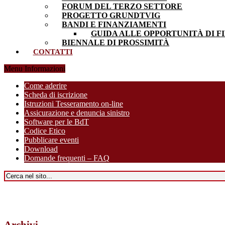
FORUM DEL TERZO SETTORE
PROGETTO GRUNDTVIG
BANDI E FINANZIAMENTI
GUIDA ALLE OPPORTUNITÀ DI F
BIENNALE DI PROSSIMITÀ
CONTATTI
Menu Informazioni
Come aderire
Scheda di iscrizione
Istruzioni Tesseramento on-line
Assicurazione e denuncia sinistro
Software per le BdT
Codice Etico
Pubblicare eventi
Download
Domande frequenti – FAQ
Archivi