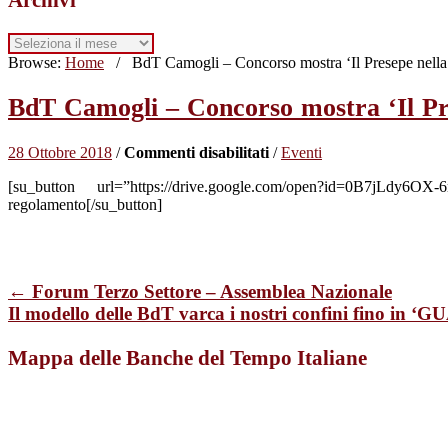
Archivi
Browse:
Home
/
BdT Camogli – Concorso mostra ‘Il Presepe nella 
BdT Camogli – Concorso mostra ‘Il Pre
su
28 Ottobre 2018
/
Commenti disabilitati
/
Eventi
BdT
[su_button url=”https://drive.google.com/open?id=0B7jLdy
Camogli
regolamento[/su_button]
–
Concorso
mostra
‘Il
Presepe
← Forum Terzo Settore – Assemblea Nazionale
nella
Il modello delle BdT varca i nostri confini fino i
scatola
da
scarpe’
Mappa delle Banche del Tempo Italiane