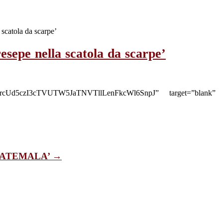
scatola da scarpe’
sepe nella scatola da scarpe’
6OX-6rcUd5czI3cTVUTW5JaTNVTllLenFkcWl6SnpJ” target=”blank
n ‘GUATEMALA’ →