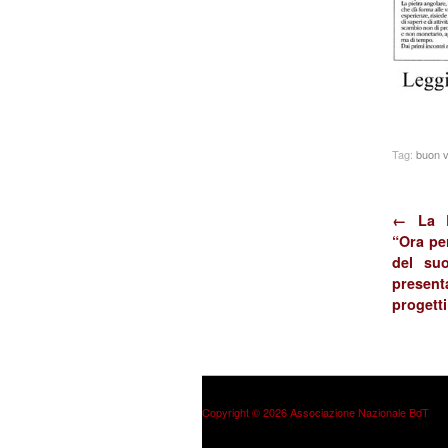
Tag:
buon v
← La 
“Ora pe
del su
presen
progetti
Copyright © 2026 Associazione Nazionale BdT