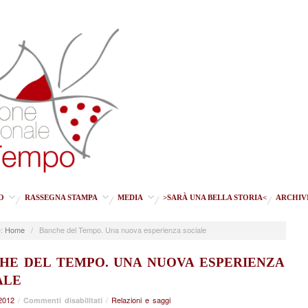
O
RASSEGNA STAMPA
MEDIA
>SARÀ UNA BELLA STORIA<
ARCHIV
:
Home
/
Banche del Tempo. Una nuova esperienza sociale
HE DEL TEMPO. UNA NUOVA ESPERIENZA
ALE
2012
/
su
/
Relazioni e saggi
Commenti disabilitati