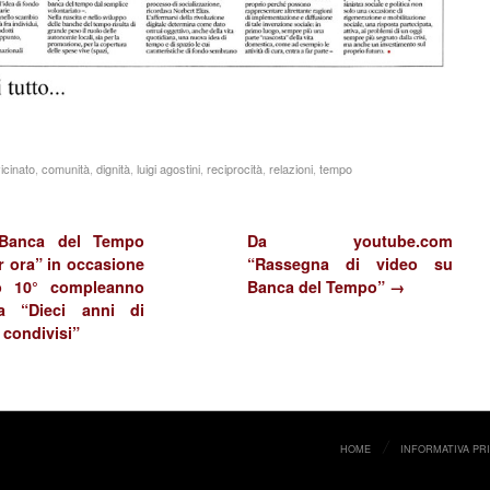
icinato
,
comunità
,
dignità
,
luigi agostini
,
reciprocità
,
relazioni
,
tempo
Banca del Tempo
Da youtube.com
r ora” in occasione
“Rassegna di video su
o 10° compleanno
Banca del Tempo” →
ta “Dieci anni di
 condivisi”
HOME
INFORMATIVA PR