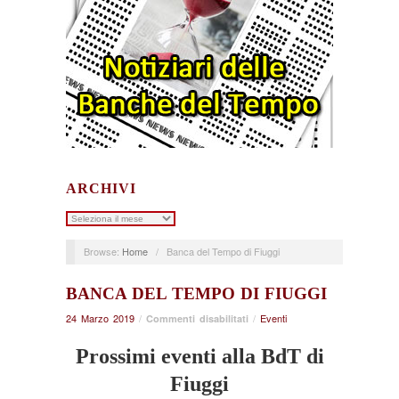
ARCHIVI
Archivi
Browse:
Home
/
Banca del Tempo di Fiuggi
BANCA DEL TEMPO DI FIUGGI
24 Marzo 2019
/
su
/
Eventi
Commenti disabilitati
Banca
Prossimi eventi alla BdT di
del
Tempo
Fiuggi
di