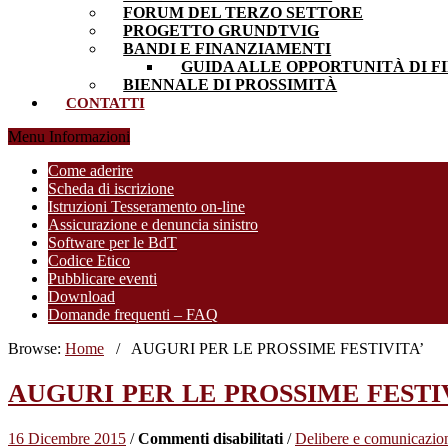
FORUM DEL TERZO SETTORE
PROGETTO GRUNDTVIG
BANDI E FINANZIAMENTI
GUIDA ALLE OPPORTUNITÀ DI F
BIENNALE DI PROSSIMITÀ
CONTATTI
Menu Informazioni
Come aderire
Scheda di iscrizione
Istruzioni Tesseramento on-line
Assicurazione e denuncia sinistro
Software per le BdT
Codice Etico
Pubblicare eventi
Download
Domande frequenti – FAQ
Browse:
Home
/
AUGURI PER LE PROSSIME FESTIVITA’
AUGURI PER LE PROSSIME FESTI
su
16 Dicembre 2015
/
Commenti disabilitati
/
Delibere e comunicazio