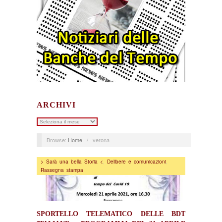
ARCHIVI
Archivi
Browse:
Home
/
verona
> Sarà una bella Storia <
,
Delibere e comunicazioni
,
Rassegna stampa
SPORTELLO TELEMATICO DELLE BDT