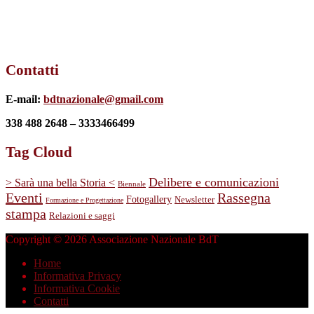
Contatti
E-mail:
bdtnazionale@gmail.com
338 488 2648 – 3333466499
Tag Cloud
Delibere e comunicazioni
> Sarà una bella Storia <
Biennale
Eventi
Rassegna
Fotogallery
Newsletter
Formazione e Progettazione
stampa
Relazioni e saggi
Copyright © 2026 Associazione Nazionale BdT
Home
Informativa Privacy
Informativa Cookie
Contatti