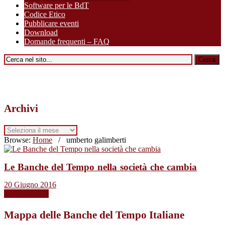
Software per le BdT
Codice Etico
Pubblicare eventi
Download
Domande frequenti – FAQ
Archivi
Archivi
Browse:
Home
/
umberto galimberti
Le Banche del Tempo nella società che cambia
20 Giugno 2016
Leggi tutto →
Mappa delle Banche del Tempo Italiane