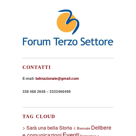
CONTATTI
E-mail:
bdtnazionale@gmail.com
338 488 2648 – 3333466499
TAG CLOUD
Delibere
> Sarà una bella Storia <
Biennale
Eventi
e comunicazioni