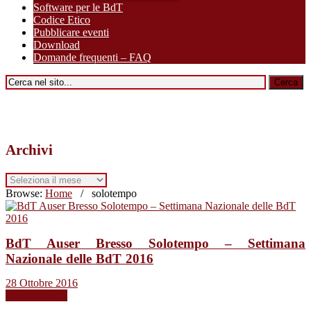
Software per le BdT
Codice Etico
Pubblicare eventi
Download
Domande frequenti – FAQ
Archivi
Archivi
Browse:
Home
/
solotempo
BdT Auser Bresso Solotempo – Settimana
Nazionale delle BdT 2016
28 Ottobre 2016
Leggi tutto →