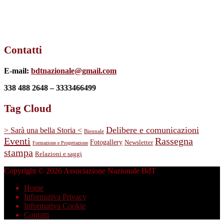
Contatti
E-mail:
bdtnazionale@gmail.com
338 488 2648 – 3333466499
Tag Cloud
Delibere e comunicazioni
> Sarà una bella Storia <
Biennale
Eventi
Rassegna
Fotogallery
Newsletter
Formazione e Progettazione
stampa
Relazioni e saggi
Copyright © 2026 Associazione Nazionale BdT
Home
Informativa Privacy
Informativa Cookie
Contatti