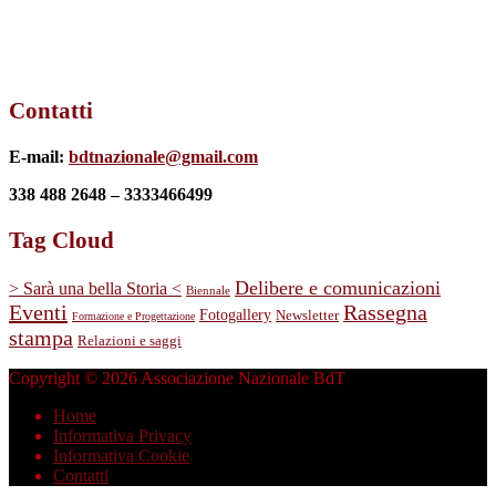
Contatti
E-mail:
bdtnazionale@gmail.com
338 488 2648 – 3333466499
Tag Cloud
Delibere e comunicazioni
> Sarà una bella Storia <
Biennale
Eventi
Rassegna
Fotogallery
Newsletter
Formazione e Progettazione
stampa
Relazioni e saggi
Copyright © 2026 Associazione Nazionale BdT
Home
Informativa Privacy
Informativa Cookie
Contatti