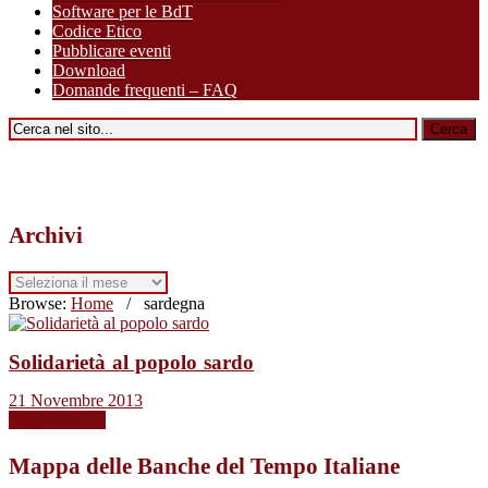
Software per le BdT
Codice Etico
Pubblicare eventi
Download
Domande frequenti – FAQ
Archivi
Archivi
Browse:
Home
/
sardegna
Solidarietà al popolo sardo
21 Novembre 2013
Leggi tutto →
Mappa delle Banche del Tempo Italiane