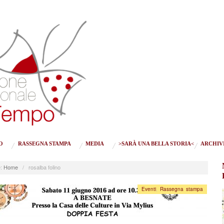
O
RASSEGNA STAMPA
MEDIA
>SARÀ UNA BELLA STORIA<
ARCHIV
:
Home
/
rosalba folino
Eventi
,
Rassegna stampa