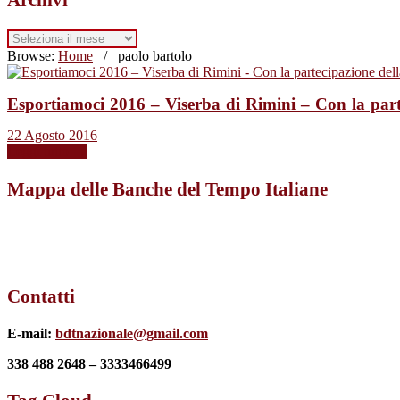
Archivi
Browse:
Home
/
paolo bartolo
Esportiamoci 2016 – Viserba di Rimini – Con la part
22 Agosto 2016
Leggi tutto →
Mappa delle Banche del Tempo Italiane
Contatti
E-mail:
bdtnazionale@gmail.com
338 488 2648 – 3333466499