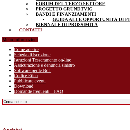
FORUM DEL TERZO SETTORE
PROGETTO GRUNDTVIG
BANDI E FINANZIAMENTI
GUIDA ALLE OPPORTUNITÀ DI F
BIENNALE DI PROSSIMITÀ
CONTATTI
Menu Informazioni
Come aderire
Scheda di iscrizione
Istruzioni Tesseramento on-line
Assicurazione e denuncia sinistro
Software per le BdT
Codice Etico
Pubblicare eventi
Download
Domande frequenti – FAQ
Archivi