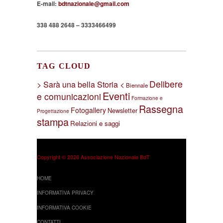
E-mail:
bdtnazionale@gmail.com
338 488 2648 – 3333466499
TAG CLOUD
Delibere
> Sarà una bella Storia <
Biennale
Eventi
e comunicazioni
Formazione e
Rassegna
Fotogallery
Newsletter
Progettazione
stampa
Relazioni e saggi
Copyright © 2026 Associazione Nazionale BdT
HOME
INFORMATIVA PRIVACY
INFORMATIVA COOKIE
CONTATTI