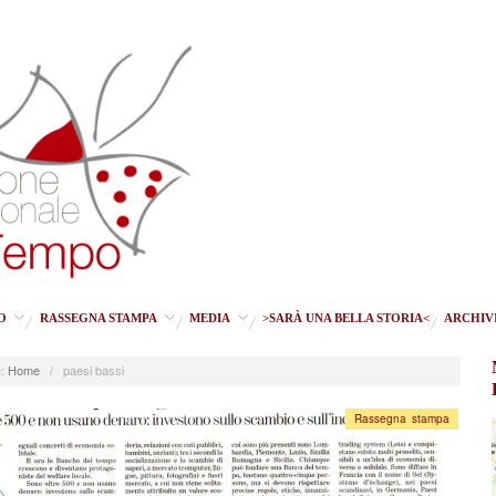
O
RASSEGNA STAMPA
MEDIA
>SARÀ UNA BELLA STORIA<
ARCHIV
:
Home
/
paesi bassi
Rassegna stampa