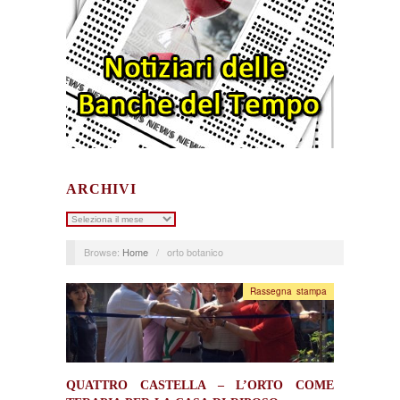
ARCHIVI
Archivi
Browse:
Home
/
orto botanico
Rassegna stampa
QUATTRO CASTELLA – L’ORTO COME