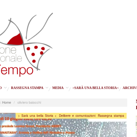
O
RASSEGNA STAMPA
MEDIA
>SARÀ UNA BELLA STORIA<
ARCHIV
:
Home
/
oliviero baiocchi
> Sarà una bella Storia <
,
Delibere e comunicazioni
,
Rassegna stampa