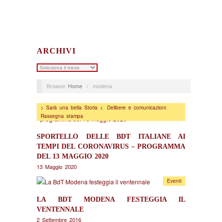
ARCHIVI
Archivi
Browse:
Home
/
modena
> Sarà una bella Storia <
,
Delibere e comunicazioni
,
Rassegna stampa
SPORTELLO DELLE BDT ITALIANE AI
TEMPI DEL CORONAVIRUS – PROGRAMMA
DEL 13 MAGGIO 2020
13 Maggio 2020
Eventi
LA BDT MODENA FESTEGGIA IL
VENTENNALE
2 Settembre 2016