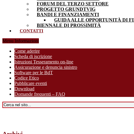
FORUM DEL TERZO SETTORE
PROGETTO GRUNDTVIG
BANDI E FINANZIAMENTI
GUIDA ALLE OPPORTUNITÀ DI F
BIENNALE DI PROSSIMITÀ
CONTATTI
Menu Informazioni
Come aderire
Scheda di iscrizione
Istruzioni Tesseramento on-line
Assicurazione e denuncia sinistro
Software per le BdT
Codice Etico
Pubblicare eventi
Download
Domande frequenti – FAQ
Archivi