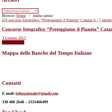
Archivi
Browse:
Home
/
maria caruso
Concorso fotografico “Proteggiamo il Pianeta” Cata
3 Giugno 2015
Leggi tutto →
Mappa delle Banche del Tempo Italiane
Contatti
E-mail:
bdtnazionale@gmail.com
338 488 2648 – 3333466499