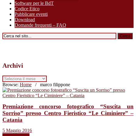
Software per le BdT
Codice Etico
Pubblicare eventi
Download
Domande frequenti – FAQ
Archivi
Archivi
Browse:
Home
/
marco filippone
Premiazione concorso fotografico “Suscita un
Sorriso” presso Centro Fieristico “Le Ciminiere” –
Catania
5 Maggio 2016
Leggi tutto →