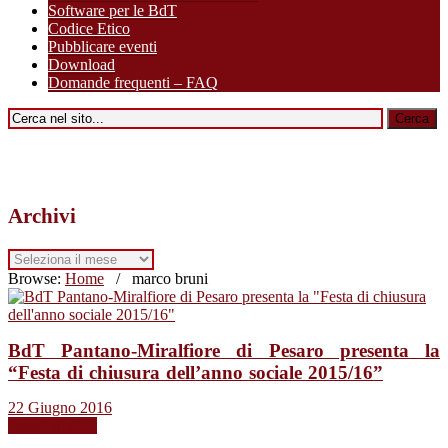
Software per le BdT
Codice Etico
Pubblicare eventi
Download
Domande frequenti – FAQ
Archivi
Archivi
Browse:
Home
/
marco bruni
BdT Pantano-Miralfiore di Pesaro presenta la
“Festa di chiusura dell’anno sociale 2015/16”
22 Giugno 2016
Leggi tutto →