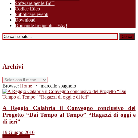
Software per le BdT
Codice Etico
Pubblicare eventi
Download
Domande frequenti – FAQ
Archivi
Archivi
Browse:
Home
/
marcello spagnolo
A Reggio Calabria il Convegno conclusivo del
Progetto “Dai Tempo al Tempo” “Ragazzi di oggi e
di ieri”
19 Giugno 2016
Leggi tutto →