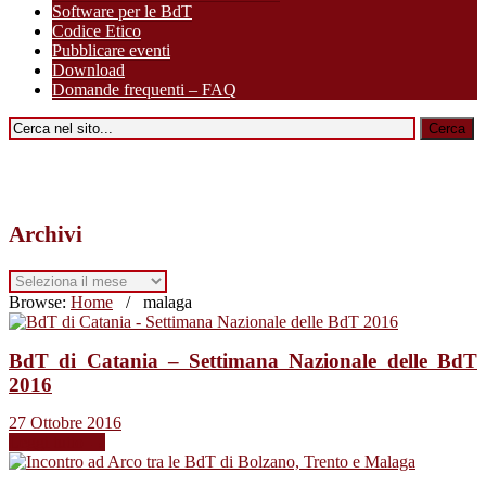
Software per le BdT
Codice Etico
Pubblicare eventi
Download
Domande frequenti – FAQ
Archivi
Archivi
Browse:
Home
/
malaga
BdT di Catania – Settimana Nazionale delle BdT
2016
27 Ottobre 2016
Leggi tutto →