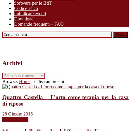
Software per le BdT
Codice Etico
Pubblicare eventi
Download
Domande frequenti – FAQ
Archivi
Archivi
Browse:
Home
/
lisa ambrosini
Quattro Castella – L’orto come terapia per la casa
di riposo
28 Giugno 2016
Leggi tutto →