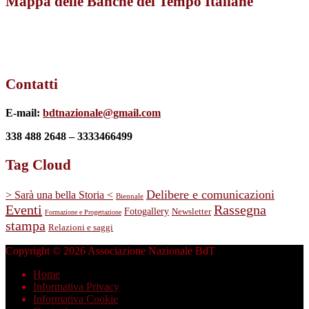
Mappa delle Banche del Tempo Italiane
Contatti
E-mail:
bdtnazionale@gmail.com
338 488 2648 – 3333466499
Tag Cloud
Delibere e comunicazioni
> Sarà una bella Storia <
Biennale
Eventi
Rassegna
Fotogallery
Newsletter
Formazione e Progettazione
stampa
Relazioni e saggi
Copyright © 2026 Associazione Nazionale BdT
Home
Informativa Privacy
Informativa Cookie