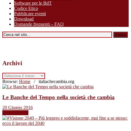
Software per le BdT
Codice Etico
Pubblicare eventi
Download
Domande frequenti – FAQ
Archivi
Archivi
Browse:
Home
/
italiachecambia.org
Le Banche del Tempo nella società che cambia
20 Giugno 2016
Leggi tutto →