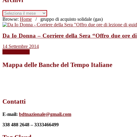
Archivi
Browse:
Home
/
gruppo di acquisto solidale (gas)
Da Io Donna – Corriere della Sera “Offro due ore di l
14 Settembre 2014
Leggi tutto →
Mappa delle Banche del Tempo Italiane
Contatti
E-mail:
bdtnazionale@gmail.com
338 488 2648 – 3333466499