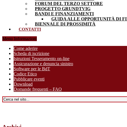
FORUM DEL TERZO SETTORE
PROGETTO GRUNDTVIG
BANDI E FINANZIAMENTI
GUIDA ALLE OPPORTUNITÀ DI F
BIENNALE DI PROSSIMITÀ
CONTATTI
Menu Informazioni
Come aderire
Scheda di iscrizione
Istruzioni Tesseramento on-line
Assicurazione e denuncia sinistro
Software per le BdT
Codice Etico
Pubblicare eventi
Download
Domande frequenti – FAQ
Archivi