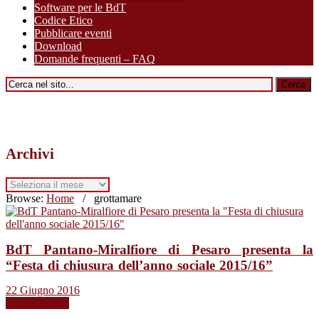
Software per le BdT
Codice Etico
Pubblicare eventi
Download
Domande frequenti – FAQ
Archivi
Archivi
Browse:
Home
/
grottamare
BdT Pantano-Miralfiore di Pesaro presenta la
“Festa di chiusura dell’anno sociale 2015/16”
22 Giugno 2016
Leggi tutto →