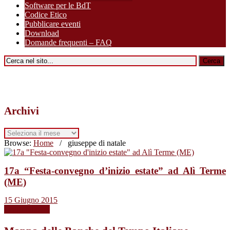
Software per le BdT
Codice Etico
Pubblicare eventi
Download
Domande frequenti – FAQ
Archivi
Archivi
Browse:
Home
/
giuseppe di natale
17a “Festa-convegno d’inizio estate” ad Alì Terme
(ME)
15 Giugno 2015
Leggi tutto →