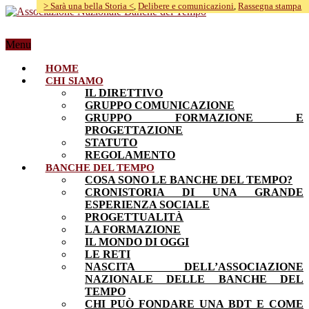
> Sarà una bella Storia <
,
Delibere e comunicazioni
,
Rassegna stampa
Menu
HOME
CHI SIAMO
IL DIRETTIVO
GRUPPO COMUNICAZIONE
GRUPPO FORMAZIONE E
PROGETTAZIONE
STATUTO
REGOLAMENTO
BANCHE DEL TEMPO
COSA SONO LE BANCHE DEL TEMPO?
CRONISTORIA DI UNA GRANDE
ESPERIENZA SOCIALE
PROGETTUALITÀ
LA FORMAZIONE
IL MONDO DI OGGI
LE RETI
NASCITA DELL’ASSOCIAZIONE
NAZIONALE DELLE BANCHE DEL
TEMPO
CHI PUÒ FONDARE UNA BDT E COME