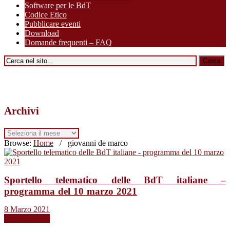
Software per le BdT
Codice Etico
Pubblicare eventi
Download
Domande frequenti – FAQ
Archivi
Archivi
Browse:
Home
/
giovanni de marco
Sportello telematico delle BdT italiane –
programma del 10 marzo 2021
8 Marzo 2021
Leggi tutto →