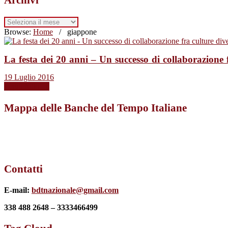
Archivi
Browse:
Home
/
giappone
La festa dei 20 anni – Un successo di collaborazione 
19 Luglio 2016
Leggi tutto →
Mappa delle Banche del Tempo Italiane
Contatti
E-mail:
bdtnazionale@gmail.com
338 488 2648 – 3333466499