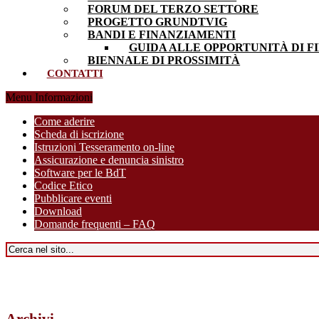
FORUM DEL TERZO SETTORE
PROGETTO GRUNDTVIG
BANDI E FINANZIAMENTI
GUIDA ALLE OPPORTUNITÀ DI F
BIENNALE DI PROSSIMITÀ
CONTATTI
Menu Informazioni
Come aderire
Scheda di iscrizione
Istruzioni Tesseramento on-line
Assicurazione e denuncia sinistro
Software per le BdT
Codice Etico
Pubblicare eventi
Download
Domande frequenti – FAQ
Archivi