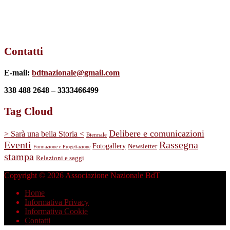
Contatti
E-mail:
bdtnazionale@gmail.com
338 488 2648 – 3333466499
Tag Cloud
Delibere e comunicazioni
> Sarà una bella Storia <
Biennale
Eventi
Rassegna
Fotogallery
Newsletter
Formazione e Progettazione
stampa
Relazioni e saggi
Copyright © 2026 Associazione Nazionale BdT
Home
Informativa Privacy
Informativa Cookie
Contatti