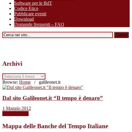
Software per le BdT
Codice Etico
Pubblicare eventi
Download
Domande frequenti – FAQ
Archivi
Archivi
Browse:
Home
/
galileonet.it
Dal sito Galileonet.it “Il tempo è denaro”
1 Maggio 2012
Leggi tutto →
Mappa delle Banche del Tempo Italiane