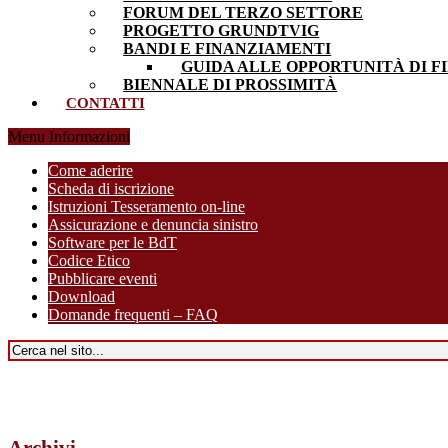
FORUM DEL TERZO SETTORE
PROGETTO GRUNDTVIG
BANDI E FINANZIAMENTI
GUIDA ALLE OPPORTUNITÀ DI F
BIENNALE DI PROSSIMITÀ
CONTATTI
Menu Informazioni
Come aderire
Scheda di iscrizione
Istruzioni Tesseramento on-line
Assicurazione e denuncia sinistro
Software per le BdT
Codice Etico
Pubblicare eventi
Download
Domande frequenti – FAQ
Archivi