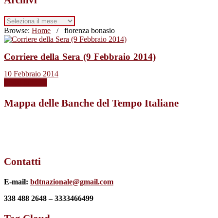
Archivi
Browse:
Home
/
fiorenza bonasio
Corriere della Sera (9 Febbraio 2014)
10 Febbraio 2014
Leggi tutto →
Mappa delle Banche del Tempo Italiane
Contatti
E-mail:
bdtnazionale@gmail.com
338 488 2648 – 3333466499