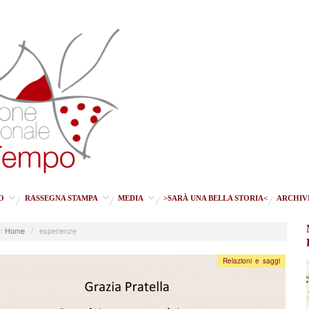
O
RASSEGNA STAMPA
MEDIA
>SARÀ UNA BELLA STORIA<
ARCHIV
:
Home
/
esperienze
Relazioni e saggi