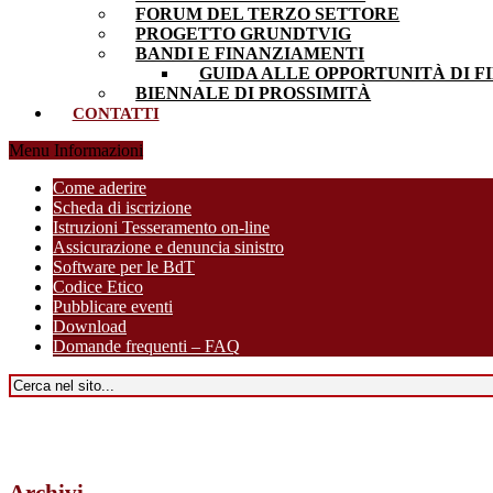
FORUM DEL TERZO SETTORE
PROGETTO GRUNDTVIG
BANDI E FINANZIAMENTI
GUIDA ALLE OPPORTUNITÀ DI F
BIENNALE DI PROSSIMITÀ
CONTATTI
Menu Informazioni
Come aderire
Scheda di iscrizione
Istruzioni Tesseramento on-line
Assicurazione e denuncia sinistro
Software per le BdT
Codice Etico
Pubblicare eventi
Download
Domande frequenti – FAQ
Archivi