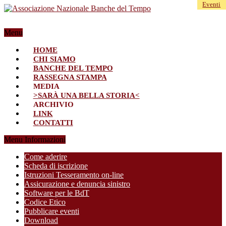
Eventi
Menu
HOME
CHI SIAMO
BANCHE DEL TEMPO
RASSEGNA STAMPA
MEDIA
>SARÀ UNA BELLA STORIA<
ARCHIVIO
LINK
CONTATTI
Menu Informazioni
Come aderire
Scheda di iscrizione
Istruzioni Tesseramento on-line
Assicurazione e denuncia sinistro
Software per le BdT
Codice Etico
Pubblicare eventi
Download