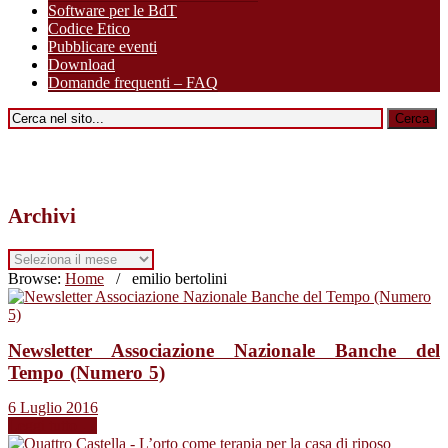
Software per le BdT
Codice Etico
Pubblicare eventi
Download
Domande frequenti – FAQ
Archivi
Archivi
Browse:
Home
/
emilio bertolini
Newsletter Associazione Nazionale Banche del
Tempo (Numero 5)
6 Luglio 2016
Leggi tutto →