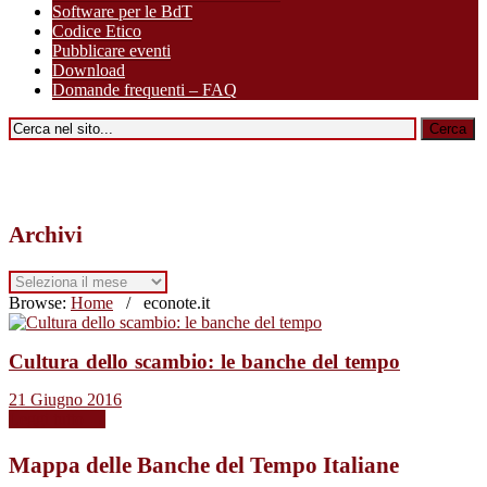
Software per le BdT
Codice Etico
Pubblicare eventi
Download
Domande frequenti – FAQ
Archivi
Archivi
Browse:
Home
/
econote.it
Cultura dello scambio: le banche del tempo
21 Giugno 2016
Leggi tutto →
Mappa delle Banche del Tempo Italiane