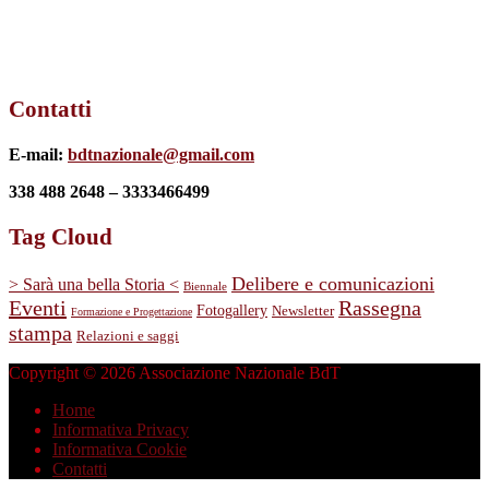
Contatti
E-mail:
bdtnazionale@gmail.com
338 488 2648 – 3333466499
Tag Cloud
Delibere e comunicazioni
> Sarà una bella Storia <
Biennale
Eventi
Rassegna
Fotogallery
Newsletter
Formazione e Progettazione
stampa
Relazioni e saggi
Copyright © 2026 Associazione Nazionale BdT
Home
Informativa Privacy
Informativa Cookie
Contatti