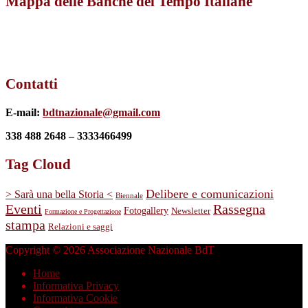
Mappa delle Banche del Tempo Italiane
Contatti
E-mail:
bdtnazionale@gmail.com
338 488 2648 – 3333466499
Tag Cloud
Delibere e comunicazioni
> Sarà una bella Storia <
Biennale
Eventi
Rassegna
Fotogallery
Newsletter
Formazione e Progettazione
stampa
Relazioni e saggi
Copyright © 2026 Associazione Nazionale BdT
Home
Informativa Privacy
Informativa Cookie