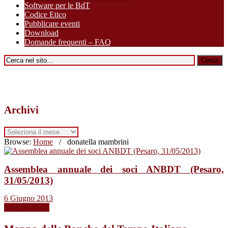
Software per le BdT
Codice Etico
Pubblicare eventi
Download
Domande frequenti – FAQ
Archivi
Archivi
Browse:
Home
/
donatella mambrini
Assemblea annuale dei soci ANBDT (Pesaro,
31/05/2013)
6 Giugno 2013
Leggi tutto →