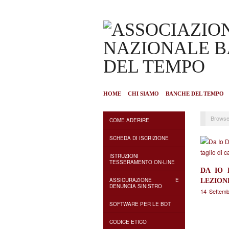
HOME
CHI SIAMO
BANCHE DEL TEMPO
Browse
COME ADERIRE
SCHEDA DI ISCRIZIONE
ISTRUZIONI
TESSERAMENTO ON-LINE
DA IO 
LEZION
ASSICURAZIONE E
DENUNCIA SINISTRO
14 Settem
SOFTWARE PER LE BDT
CODICE ETICO