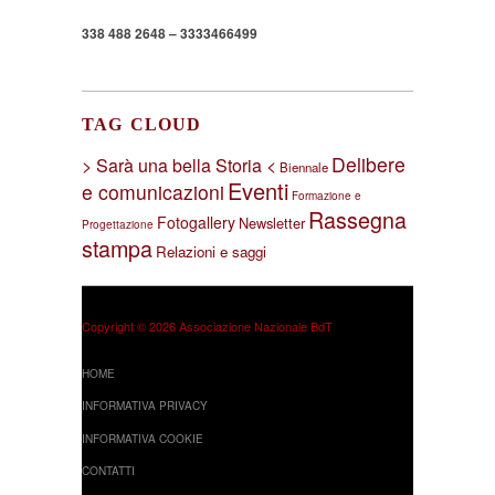
338 488 2648 – 3333466499
TAG CLOUD
Delibere
> Sarà una bella Storia <
Biennale
Eventi
e comunicazioni
Formazione e
Rassegna
Fotogallery
Newsletter
Progettazione
stampa
Relazioni e saggi
Copyright © 2026 Associazione Nazionale BdT
HOME
INFORMATIVA PRIVACY
INFORMATIVA COOKIE
CONTATTI