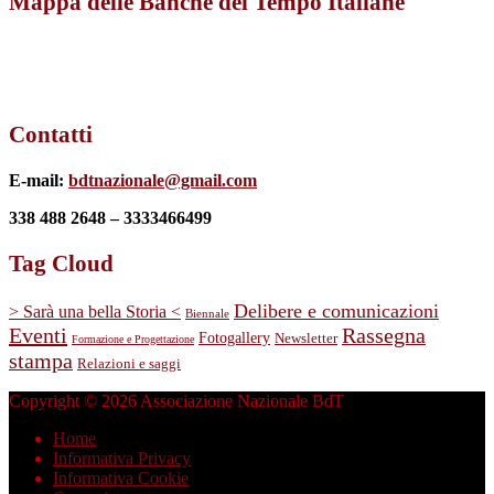
Mappa delle Banche del Tempo Italiane
Contatti
E-mail:
bdtnazionale@gmail.com
338 488 2648 – 3333466499
Tag Cloud
Delibere e comunicazioni
> Sarà una bella Storia <
Biennale
Eventi
Rassegna
Fotogallery
Newsletter
Formazione e Progettazione
stampa
Relazioni e saggi
Copyright © 2026 Associazione Nazionale BdT
Home
Informativa Privacy
Informativa Cookie