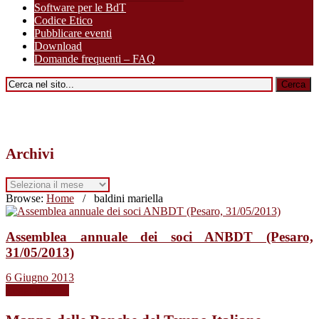
Software per le BdT
Codice Etico
Pubblicare eventi
Download
Domande frequenti – FAQ
Archivi
Archivi
Browse:
Home
/
baldini mariella
Assemblea annuale dei soci ANBDT (Pesaro,
31/05/2013)
6 Giugno 2013
Leggi tutto →