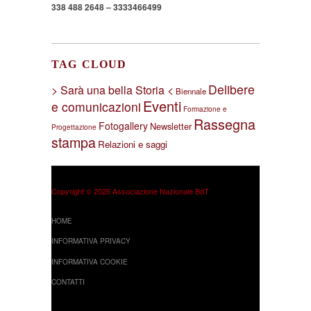
338 488 2648 – 3333466499
TAG CLOUD
Delibere
> Sarà una bella Storia <
Biennale
Eventi
e comunicazioni
Formazione e
Rassegna
Fotogallery
Newsletter
Progettazione
stampa
Relazioni e saggi
Copyright © 2026 Associazione Nazionale BdT
HOME
INFORMATIVA PRIVACY
INFORMATIVA COOKIE
CONTATTI