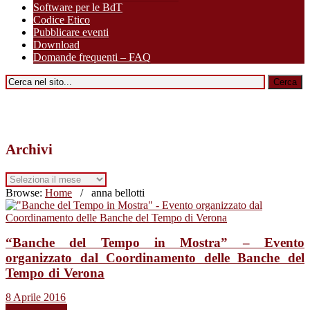
Software per le BdT
Codice Etico
Pubblicare eventi
Download
Domande frequenti – FAQ
Archivi
Archivi
Browse:
Home
/
anna bellotti
“Banche del Tempo in Mostra” – Evento
organizzato dal Coordinamento delle Banche del
Tempo di Verona
8 Aprile 2016
Leggi tutto →