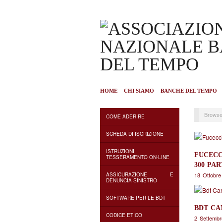
HOME
CHI SIAMO
BANCHE DEL TEMPO
Browse
COME ADERIRE
SCHEDA DI ISCRIZIONE
ISTRUZIONI
FUCECC
TESSERAMENTO ON-LINE
300 PAR
18 Ottobre
ASSICURAZIONE E
DENUNCIA SINISTRO
SOFTWARE PER LE BDT
BDT CA
CODICE ETICO
2 Settemb