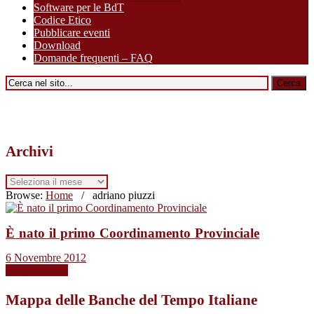
Software per le BdT
Codice Etico
Pubblicare eventi
Download
Domande frequenti – FAQ
Archivi
Archivi
Browse:
Home
/
adriano piuzzi
È nato il primo Coordinamento Provinciale
6 Novembre 2012
Leggi tutto →
Mappa delle Banche del Tempo Italiane