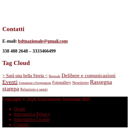
Contatti
E-mail:
bdtnazionale@gmail.com
338 488 2648 – 3333466499
Tag Cloud
Delibere e comunicazioni
> Sarà una bella Storia <
Biennale
Eventi
Rassegna
Fotogallery
Newsletter
Formazione e Progettazione
stampa
Relazioni e saggi
Copyright © 2026 Associazione Nazionale BdT
Home
Informativa Privacy
Informativa Cookie
Contatti