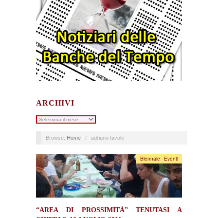
ARCHIVI
Archivi
Browse:
Home
/
adriano favole
Biennale
,
Eventi
“AREA DI PROSSIMITÀ” TENUTASI A