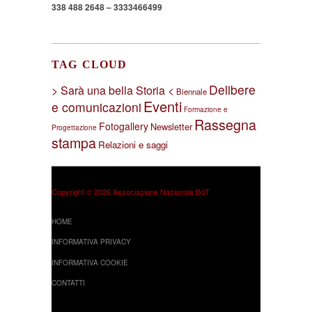
338 488 2648 – 3333466499
TAG CLOUD
Delibere
> Sarà una bella Storia <
Biennale
Eventi
e comunicazioni
Formazione e
Rassegna
Fotogallery
Newsletter
Progettazione
stampa
Relazioni e saggi
Copyright © 2026 Associazione Nazionale BdT
HOME
INFORMATIVA PRIVACY
INFORMATIVA COOKIE
CONTATTI