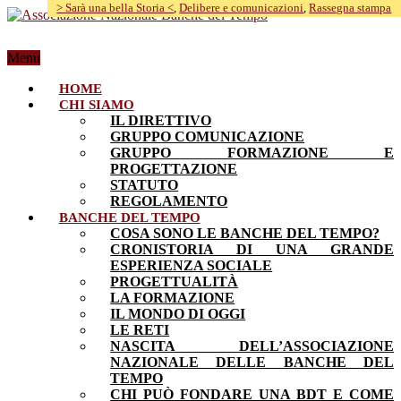
> Sarà una bella Storia <
> Sarà una bella Storia <
> Sarà una bella Storia <
> Sarà una bella Storia <
,
,
,
,
Delibere e comunicazioni
Delibere e comunicazioni
Delibere e comunicazioni
Delibere e comunicazioni
> Sarà una bella Storia <
,
,
,
,
Rassegna stampa
Rassegna stampa
Rassegna stampa
Rassegna stampa
Menu
HOME
CHI SIAMO
IL DIRETTIVO
GRUPPO COMUNICAZIONE
GRUPPO FORMAZIONE E
PROGETTAZIONE
STATUTO
REGOLAMENTO
BANCHE DEL TEMPO
COSA SONO LE BANCHE DEL TEMPO?
CRONISTORIA DI UNA GRANDE
ESPERIENZA SOCIALE
PROGETTUALITÀ
LA FORMAZIONE
IL MONDO DI OGGI
LE RETI
NASCITA DELL’ASSOCIAZIONE
NAZIONALE DELLE BANCHE DEL
TEMPO
CHI PUÒ FONDARE UNA BDT E COME