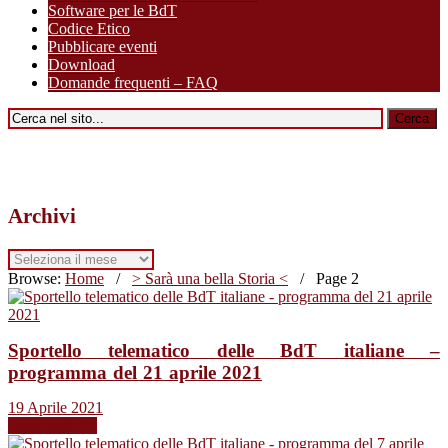
Software per le BdT
Codice Etico
Pubblicare eventi
Download
Domande frequenti – FAQ
Archivi
Archivi
Browse:
Home
/
> Sarà una bella Storia <
/
Page 2
Sportello telematico delle BdT italiane –
programma del 21 aprile 2021
19 Aprile 2021
Leggi tutto →