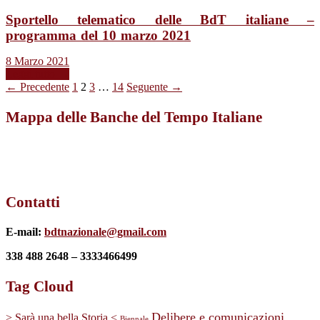
Sportello telematico delle BdT italiane –
programma del 10 marzo 2021
8 Marzo 2021
Leggi tutto →
← Precedente
1
2
3
…
14
Seguente →
Mappa delle Banche del Tempo Italiane
Contatti
E-mail:
bdtnazionale@gmail.com
338 488 2648 – 3333466499
Tag Cloud
Delibere e comunicazioni
> Sarà una bella Storia <
Biennale